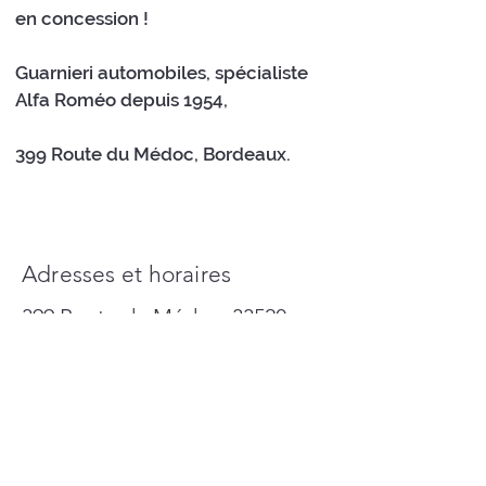
en concession !
Guarnieri automobiles, spécialiste
Alfa Roméo depuis 1954,
399 Route du Médoc, Bordeaux.
Adresses et horaires
399 Route du Médoc 33520
Bruges.
(En face de Jardiland)
"Guarnieri Automobiles" sur Waze ou
Google Map